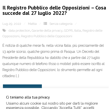
Il Registro Pubblico delle Opposizioni – Cosa
succede dal 27 luglio 2022?
Lug 29, 2022
Mattia
Senza categoria
data protection
,
Garante della privacy
,
GDPR
,
Italia
,
Registro delle
Opposizioni
,
Registro Pubblico delle Opposizioni
È notizia di qualche mese fa, nella vicina Italia, più precisamente del
13 aprile scorso, qualche giorno prima di Pasqua. Un Decreto del
Presidente della Repubblica ha stabilito che a partire dal 27 luglio
qualunque numero di telefono (fisso o mobile) potrà essere iscritto al
Registro Pubblico delle Opposizioni; lo strumento permette ad ogni
cittadino […]
READ MORE
Ci teniamo alla tua privacy
Usiamo alcuni cookie sul nostro sito per darti la migliore
esperienza possibile.. Cliccando “Accetta Tutti”, accetti