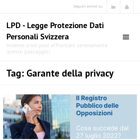
Skip
Seguici anche su:
to
content
LPD - Legge Protezione Dati
Personali Svizzera
Insieme a noi puoi affrontare serenamente
questo passaggio!
Tag:
Garante della privacy