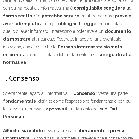
All’interno della normativa non è presente un’indicazione sulla forma
con cui va redatta l’Informativa, ma è
consigliabile scegliere la
forma scritta
. Ciò
potrebbe servire
in futuro per dare
prova di
aver adempiuto
a tutti gli
obblighi di legge
, in particolare
quello di aver informato l’interessato e poter avere un
documento
da mostrare
all’Incaricato Federale, in sede di una eventuale
ispezione, che attesta che la
Persona Interessata sia stata
informata
e che il Titolare del Trattamento si sia
adeguato alla
normativa
.
Il Consenso
Strettamente legato all’Informativa, il
Consenso
riveste una parte
fondamentale
, definito come l’espressione fondamentale con cui
la Persona Interessata
approva
il Trattamento dei
suoi Dati
Personali
.
Affinchè sia valido
deve essere dato
liberamente
e
previa
Informativa
; in molti casi la normativa prevede che il consenso sia