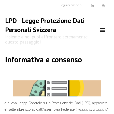
Skip
Seguici anche su:
to
content
LPD - Legge Protezione Dati
Personali Svizzera
Insieme a noi puoi affrontare serenamente
questo passaggio!
Informativa e consenso
La nuova Legge Federale sulla Protezione dei Dati (LPD), approvata
nel settembre scorso dall’Assemblea Federale
impone una serie di